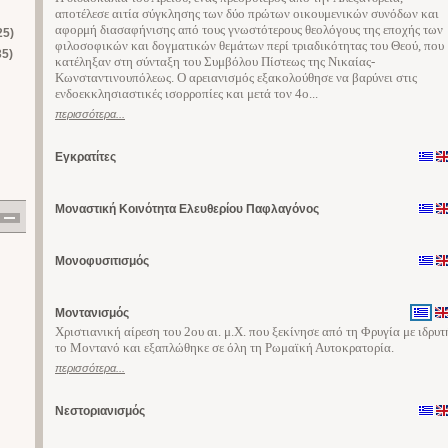
αποτέλεσε αιτία σύγκλησης των δύο πρώτων οικουμενικών συνόδων και
αφορμή διασαφήνισης από τους γνωστότερους θεολόγους της εποχής των
25)
φιλοσοφικών και δογματικών θεμάτων περί τριαδικότητας του Θεού, που
35)
κατέληξαν στη σύνταξη του Συμβόλου Πίστεως της Νικαίας-
Κωνσταντινουπόλεως. Ο αρειανισμός εξακολούθησε να βαρύνει στις
ενδοεκκλησιαστικές ισορροπίες και μετά τον 4ο...
περισσότερα...
Εγκρατίτες
Μοναστική Κοινότητα Ελευθερίου Παφλαγόνος
Μονοφυσιτισμός
Μοντανισμός
Χριστιανική αίρεση του 2ου αι. μ.Χ. που ξεκίνησε από τη Φρυγία με ιδρυτ
το Μοντανό και εξαπλώθηκε σε όλη τη Ρωμαϊκή Αυτοκρατορία.
περισσότερα...
Νεστοριανισμός