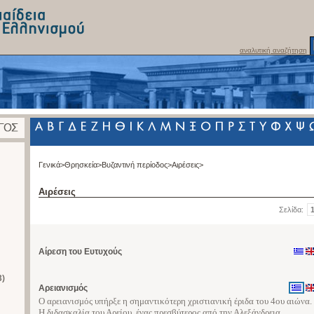
αναλυτική αναζήτηση
Γενικά>
Θρησκεία>
Βυζαντινή περίοδος>
Αιρέσεις>
Αιρέσεις
Σελίδα:
Αίρεση του Ευτυχούς
3)
Αρειανισμός
Ο αρειανισμός υπήρξε η σημαντικότερη χριστιανική έριδα του 4ου αιώνα.
Η διδασκαλία του Αρείου, ένας πρεσβύτερος από την Αλεξάνδρεια,