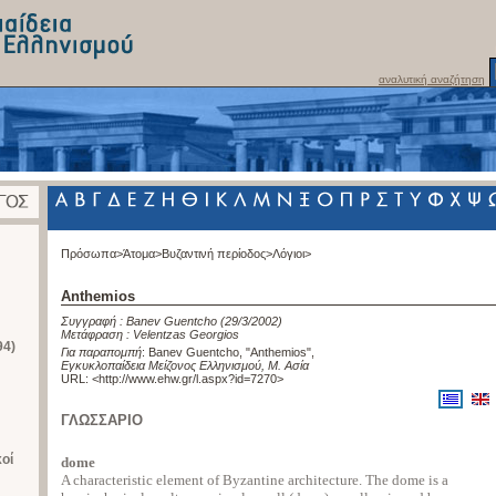
αναλυτική αναζήτηση
Πρόσωπα>
Άτομα>
Βυζαντινή περίοδος>
Λόγιοι>
Anthemios
Συγγραφή :
Banev Guentcho
(29/3/2002)
Μετάφραση :
Velentzas Georgios
94)
Για παραπομπή
:
Banev Guentcho, "Anthemios"
,
Εγκυκλοπαίδεια Μείζονος Ελληνισμού, Μ. Ασία
URL: <
http://www.ehw.gr/l.aspx?id=7270
>
ΓΛΩΣΣΑΡΙΟ
κοί
dome
A characteristic element of Byzantine architecture. The dome is a