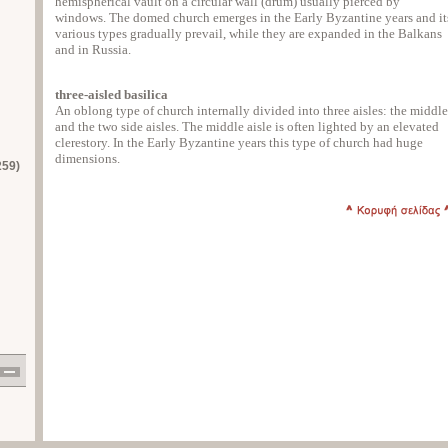
hemispherical vault on a circular wall (drum) usually pierced by
windows. The domed church emerges in the Early Byzantine years and it
various types gradually prevail, while they are expanded in the Balkans
and in Russia.
three-aisled basilica
An oblong type of church internally divided into three aisles: the middle
and the two side aisles. The middle aisle is often lighted by an elevated
clerestory. In the Early Byzantine years this type of church had huge
dimensions.
259)