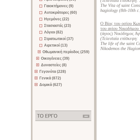
(Τελευταία επίσκεψη:
The Vita of saint Cons
Γαιοκτήμονες (9)
hagiology (8th-10th c
Αυτοκράτορες (60)
Ηγεμόνες (22)
Ο Βίος του οσίου Κων
Στασιαστές (23)
του αγίου Νικοδήμου 
Λόγιοι (82)
(άγιος) Νικόδημος Αγ
(Τελευταία επίσκεψη:
Στρατιωτικοί (37)
The life of the saint 
Αιρετικοί (13)
Nikodemos the Hagiorei
Οθωμανική περίοδος (259)
Οικογένειες (39)
Δυναστείες (8)
Γεγονότα (228)
Γενικά (872)
Δομικά (627)