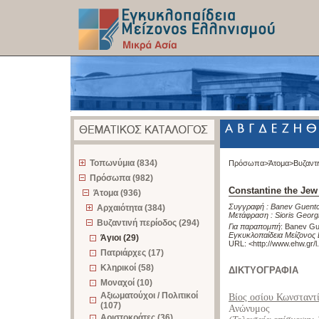
z
Τοπωνύμια (834)
Πρόσωπα>
Άτομα>
Βυζαντ
Πρόσωπα (982)
Constantine the Jew
Άτομα (936)
Συγγραφή :
Banev Guent
Αρχαιότητα (384)
Μετάφραση :
Sioris Georg
Βυζαντινή περίοδος (294)
Για παραπομπή
:
Banev Gue
Εγκυκλοπαίδεια Μείζονος 
Άγιοι (29)
URL: <
http://www.ehw.gr/
Πατριάρχες (17)
Κληρικοί (58)
ΔΙΚΤΥΟΓΡΑΦΙΑ
Μοναχοί (10)
Αξιωματούχοι / Πολιτικοί
Βίος οσίου Κωνσταντί
(107)
Ανώνυμος
Αριστοκράτες (36)