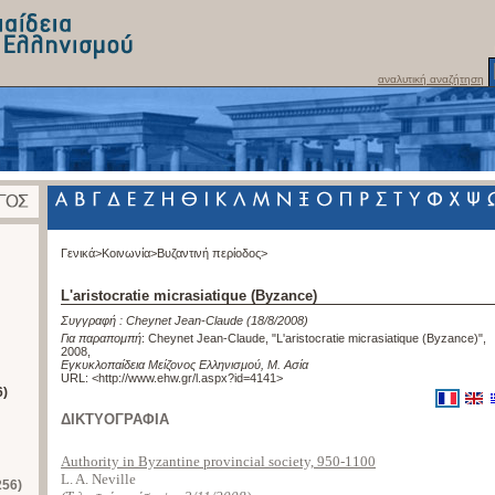
αναλυτική αναζήτηση
Γενικά>
Κοινωνία>
Βυζαντινή περίοδος>
L'aristocratie micrasiatique (Byzance)
Συγγραφή :
Cheynet Jean-Claude
(18/8/2008)
Για παραπομπή
:
Cheynet Jean-Claude, "L'aristocratie micrasiatique (Byzance)",
2008
,
Εγκυκλοπαίδεια Μείζονος Ελληνισμού, Μ. Ασία
URL: <
http://www.ehw.gr/l.aspx?id=4141
>
6)
ΔΙΚΤΥΟΓΡΑΦΙΑ
Authority in Byzantine provincial society, 950-1100
L. A. Neville
256)