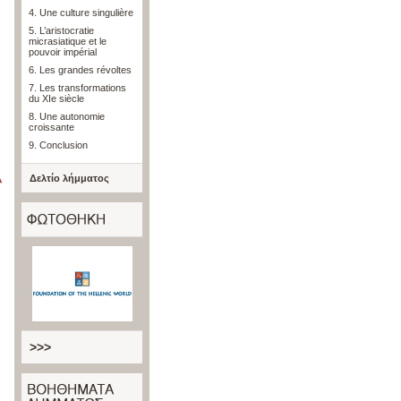
4. Une culture singulière
5. L’aristocratie
micrasiatique et le
pouvoir impérial
6. Les grandes révoltes
7. Les transformations
du XIe siècle
8. Une autonomie
croissante
9. Conclusion
Δελτίο λήμματος
>>>