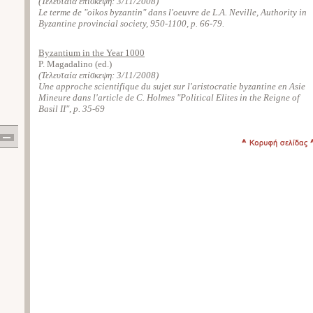
(Τελευταία επίσκεψη:
3/11/2008
)
Le terme de "oikos byzantin" dans l'oeuvre de L.A. Neville, Authority in
Byzantine provincial society, 950-1100, p. 66-79.
Byzantium in the Year 1000
P. Magadalino (ed.)
(Τελευταία επίσκεψη:
3/11/2008
)
Une approche scientifique du sujet sur l'aristocratie byzantine en Asie
Mineure dans l'article de C. Holmes "Political Elites in the Reigne of
Basil II", p. 35-69