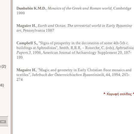
Dunbabin K.M.D.
,
Mosaics of the Greek and Roman world
, Cambridge
1999
Maguire H.
,
Earth and Ocean. The terrestrial world in Early Byzantine
art
, Pennsylvania 1987
Campbell S.
, "Signs of prosperity in the decoration of some 4th-5th c.
buildings at Aphrodisias", Smith, R.R.R. – Roueche, C. (eds),
Aphrodisia
Papers 3
, 1996, American Journal of Archaeology Supplement 20, 187-
199
 (2)
Maguire H.
, "Magic and geometry in Early Christian floor mosaics and
textiles",
Jahrbuch der Österreichischen Byzantinistik
, 44, 1994, 265-
274
46)