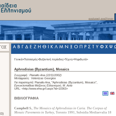
αναλυτική αναζήτηση
Γενικά>
Πολιτισμός>
Βυζαντινή περίοδος>
Τέχνη>
Ψηφιδωτά>
Aphrodisias (Byzantium), Mosaics
Συγγραφή :
Pianalto Ana
(22/11/2002)
Μετάφραση :
Velentzas Georgios
Για παραπομπή
:
Pianalto Ana, "Aphrodisias (Byzantium), Mosaics"
,
Εγκυκλοπαίδεια Μείζονος Ελληνισμού, Μ. Ασία
URL: <
http://www.ehw.gr/l.aspx?id=10363
>
ΒΙΒΛΙΟΓΡΑΦΙΑ
Campbell S.
,
The Mosaics of Aphrodisias in Caria. The Corpus of
Mosaic Pavements in Turkey
, Toronto 1991, Subsidia Mediaevalia 18
33)