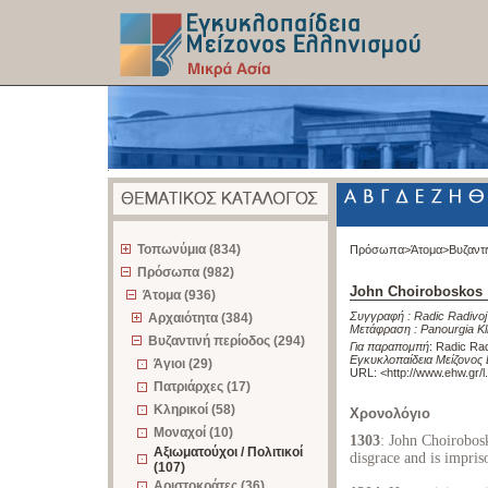
z
Τοπωνύμια (834)
Πρόσωπα>
Άτομα>
Βυζαντ
Πρόσωπα (982)
John Choiroboskos
Άτομα (936)
Συγγραφή :
Radic Radivoj
Αρχαιότητα (384)
Μετάφραση :
Panourgia Kl
Βυζαντινή περίοδος (294)
Για παραπομπή
:
Radic Rad
Εγκυκλοπαίδεια Μείζονος 
Άγιοι (29)
URL: <
http://www.ehw.gr/
Πατριάρχες (17)
Κληρικοί (58)
Χρονολόγιο
Μοναχοί (10)
1303
: John Choirobosk
Αξιωματούχοι / Πολιτικοί
disgrace and is impris
(107)
Αριστοκράτες (36)