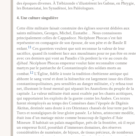
des époques diverses. À Trébizonde s’illustrèrent les Gabras, en Phrygie,
les Botaneiatai, les Synadènoi, les Paléologues.
4. Une culture singulière
Cette élite militaire faisait construire des églises souvent dédiées aux
saints militaires, Georges, Michel, Eustathe… Nous connaissons
principalement celles de Cappadoce. Nicéphore Phocas s’est fait
représenter en compagnie de son épouse, de son père et de Basile II
11
enfant.
Ces guerriers veulent que soit reconnue la valeur de leur
sacrifice, quand ils tombent face aux musulmans pour ne pas être en reste
avec ces derniers qui vont au Paradis s’ils perdent la vie au cours du
djihad
. Nicéphore Phocas empereur voulut faire reconnaître comme
martyrs par le patriarche de Constantinople des soldats morts au
12
combat.
L’Église, fidèle à toute la tradition chrétienne antique qui
abhorre le sang versé et dont la hiérarchie est largement issue des élites
constantinopolitaines, peu sensibles au danger militaire, s’y refusa tout
net, illustrant le fossé mental qui séparait les Anatoliens du peuple de la
capitale. La valeur militaire était aussi exaltée par les chants acritiques,
qui rapportaient les exploits de la guerre contre les Arabes. Ces textes
furent réemployés au temps des Comnènes dans l’épopée de Digénis
Akritas, destinée sans doute à ces Orientaux chassés de leur terre par les
Turcs et nostalgiques de leur gloire passée. Le héros, aristocrate modèle,
était issu d’un mariage mixte comme beaucoup de lignées d’Asie
Mineure. Il habitait un palais magnifique, près de la frontière, où il reçut
un empereur fictif, possédait d’immenses domaines, des réserves
considérables de numéraire, de bijoux, de tissus précieux, de nombreux