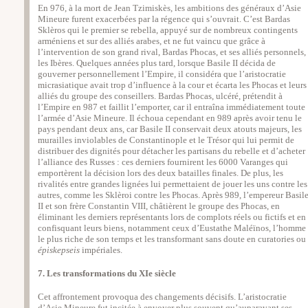
En 976, à la mort de Jean Tzimiskès, les ambitions des généraux d’Asie
Mineure furent exacerbées par la régence qui s’ouvrait. C’est Bardas
Sklèros qui le premier se rebella, appuyé sur de nombreux contingents
arméniens et sur des alliés arabes, et ne fut vaincu que grâce à
l’intervention de son grand rival, Bardas Phocas, et ses alliés personnels,
les Ibères. Quelques années plus tard, lorsque Basile II décida de
gouverner personnellement l’Empire, il considéra que l’aristocratie
micrasiatique avait trop d’influence à la cour et écarta les Phocas et leurs
alliés du groupe des conseillers. Bardas Phocas, ulcéré, prétendit à
l’Empire en 987 et faillit l’emporter, car il entraîna immédiatement toute
l’armée d’Asie Mineure. Il échoua cependant en 989 après avoir tenu le
pays pendant deux ans, car Basile II conservait deux atouts majeurs, les
murailles inviolables de Constantinople et le Trésor qui lui permit de
distribuer des dignités pour détacher les partisans du rebelle et d’acheter
l’alliance des Russes : ces derniers fournirent les 6000 Varanges qui
emportèrent la décision lors des deux batailles finales. De plus, les
rivalités entre grandes lignées lui permettaient de jouer les uns contre les
autres, comme les Sklèroi contre les Phocas. Après 989, l’empereur Basil
II et son frère Constantin VIII, châtièrent le groupe des Phocas, en
éliminant les derniers représentants lors de complots réels ou fictifs et en
confisquant leurs biens, notamment ceux d’Eustathe Maléïnos, l’homme
le plus riche de son temps et les transformant sans doute en curatories ou
épiskepseis
impériales.
7. Les transformations du XIe siècle
Cet affrontement provoqua des changements décisifs. L’aristocratie
d’Asie Mineure fut incitée à envoyer plus souvent qu’auparavant ses