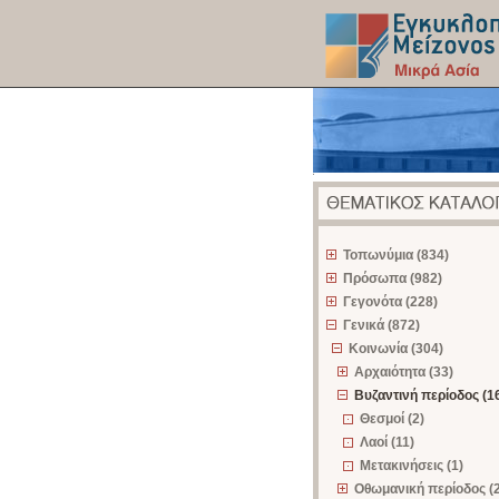
z
Τοπωνύμια (834)
Πρόσωπα (982)
Γεγονότα (228)
Γενικά (872)
Κοινωνία (304)
Αρχαιότητα (33)
Βυζαντινή περίοδος (1
Θεσμοί (2)
Λαοί (11)
Μετακινήσεις (1)
Οθωμανική περίοδος (