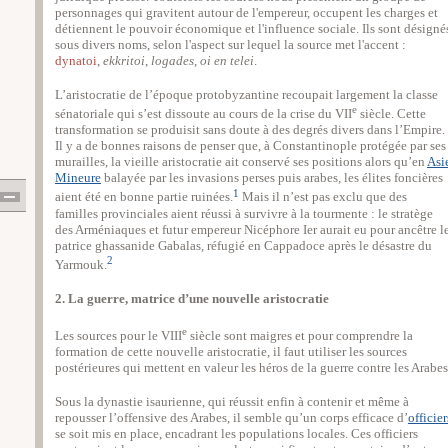
personnages qui gravitent autour de l'empereur, occupent les charges et
détiennent le pouvoir économique et l'influence sociale. Ils sont désigné
sous divers noms, selon l'aspect sur lequel la source met l'accent :
dynatoi
,
ekkritoi
,
logades
,
oi en telei
.
L’aristocratie de l’époque protobyzantine recoupait largement la classe
e
sénatoriale qui s’est dissoute au cours de la crise du VII
siècle. Cette
transformation se produisit sans doute à des degrés divers dans l’Empire.
Il y a de bonnes raisons de penser que, à Constantinople protégée par ses
murailles, la vieille aristocratie ait conservé ses positions alors qu’en
Asi
Mineure
balayée par les invasions perses puis arabes, les élites foncières
1
aient été en bonne partie ruinées.
Mais il n’est pas exclu que des
familles provinciales aient réussi à survivre à la tourmente : le stratège
des Arméniaques et futur empereur Nicéphore Ier aurait eu pour ancêtre l
patrice ghassanide Gabalas, réfugié en Cappadoce après le désastre du
2
Yarmouk.
2. La guerre, matrice d’une nouvelle aristocratie
e
Les sources pour le VIII
siècle sont maigres et pour comprendre la
formation de cette nouvelle aristocratie, il faut utiliser les sources
postérieures qui mettent en valeur les héros de la guerre contre les Arabes
Sous la dynastie isaurienne, qui réussit enfin à contenir et même à
repousser l’offensive des Arabes, il semble qu’un corps efficace d’
officier
se soit mis en place, encadrant les populations locales. Ces officiers