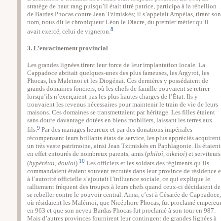
stratège de haut rang puisqu’il était titré patrice, participa à la rébellion
de Bardas Phocas contre Jean Tzimiskès; il s’appelait Ampélas, tirant son
nom, nous dit le chroniqueur Léon le Diacre, du premier métier qu’il
8
avait exercé, celui de vigneron.
3. L’enracinement provincial
Les grandes lignées tirent leur force de leur implantation locale. La
Cappadoce abritait quelques-unes des plus fameuses, les Argyroi, les
Phocas, les Maleïnoi et les Diogénai. Ces dernières y possédaient de
grands domaines fonciers, où les chefs de famille pouvaient se retirer
lorsqu’ils n’exerçaient pas les plus hautes charges de l’État. Ils y
trouvaient les revenus nécessaires pour maintenir le train de vie de leurs
maisons. Ces domaines se transmettaient par héritage. Les filles étaient
sans doute davantage dotées en biens mobiliers, laissant les terres aux
9
fils.
Par des mariages heureux et par des donations impériales
récompensant leurs brillants états de service, les plus appréciés acquirent
un très vaste patrimoine, ainsi Jean Tzimiskès en Paphlagonie. Ils étaient
en effet entourés de nombreux parents, amis (
philoi
,
oikeioi
) et serviteurs
10
(
hypérétai, douloi
).
Les officiers et les soldats des régiments qu’ils
commandaient étaient souvent recrutés dans leur province de résidence e
à l’autorité officielle s’ajoutait l’influence sociale, ce qui explique le
ralliement fréquent des troupes à leurs chefs quand ceux-ci décidaient de
se rebeller contre le pouvoir central. Ainsi, c’est à Césarée de Cappadoce,
où résidaient les Maléïnoi, que Nicéphore Phocas, fut proclamé empereu
en 963 et que son neveu Bardas Phocas fut proclamé à son tour en 987.
Mais d’autres provinces fournirent leur contingent de grandes lignées à