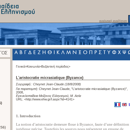
αναλυτική αναζήτηση
Γενικά>
Κοινωνία>
Βυζαντινή περίοδος>
L'aristocratie micrasiatique (Byzance)
Συγγραφή :
Cheynet Jean-Claude
(18/8/2008)
Για παραπομπή
:
Cheynet Jean-Claude, "L'aristocratie micrasiatique (Byzance)",
2008
,
Εγκυκλοπαίδεια Μείζονος Ελληνισμού, Μ. Ασία
URL: <
http://www.ehw.gr/l.aspx?id=4141
>
6)
1. Introduction
La notion d’aristocratie demeure floue à Byzance, faute d’une définition
256)
juridique précise. Toutefois les sources nous présentent un groupe de