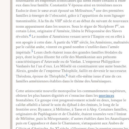
soutenaient les empereurs iconoclastes qui firent entrer certains d’entre
eux dans leur famille. Constantin V épousa ainsi en troisièmes noces
3
Eudocie dont le sœur avait épousé un Mélissènos,
une des premières
familles à émerger de l’obscurité, grâce à l’apparition du nom lignager
e
transmissible. A la fin du VIIΙ
siècle et au début du suivant de nouveaux
er
noms apparaissent dans les sources. Sous le règne de Nicéphore I
, un
certain Léon, originaire d’Arménie, libèra le Péloponnèse des Slaves
4
révoltés.
Le nombre d’Arméniens venant servir l’Empire est en effet à
e
son apogée à cette date. À partir du VIII
siècle, les Arméniens, maltraités
par le califat arabe, vinrent en grand nombre s’enrôler dans l’armée
5
impériale.
Leurs chefs étaient issus des grandes familles féodales du
pays, dont la plus illustre fut celle des Mamikonian aux prénoms
caractéristiques d’Artavasde ou de Vardan. L’empereur Philippikos-
Vardanès fut l’un d’eux. Les Môsélè en constituaient une autre branche.
Alexis, gendre de l’empereur Théophile, faillit en devenir le successeur.
6
Théodora, épouse de Théophile,
était elle-même issue d’une de ces
familles arméniennes établies dans le thème des Arméniaques.
Cette aristocratie nouvelle monopolise les commandements supérieurs,
obtient les plus hautes dignités et s’enracine dans les
provinces
frontalières. Ce groupe s'est progressivement scindé en deux, lorsque le
califat affaibli a laissé le soin du djihad à des émirats, le long de la
frontière avec Byzance, à Mélitène, à Tarse et à Alep. Certaines familles,
originaires de Paphlagonie et de Chaldée, étaient tournées vers l’émirat
de Mélitène, puis la Mésopotamie; d’autres établies dans les Anatoliques
puis en Cappadoce et dans le Charsianon, s'attaquaient aux Arabes de
e
Cilicie et d'Antioche. Au X
siècle, s'illustrent dans le premier groupe les