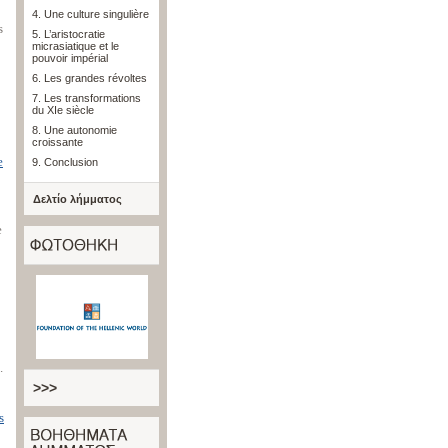
4. Une culture singulière
s
5. L’aristocratie
micrasiatique et le
pouvoir impérial
6. Les grandes révoltes
7. Les transformations
du XIe siècle
8. Une autonomie
croissante
e
9. Conclusion
Δελτίο λήμματος
e
.
>>>
s