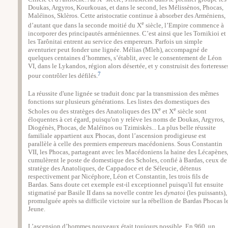
Doukas, Argyros, Kourkouas, et dans le second, les Mélissènos, Phocas,
Maléïnos, Sklèros. Cette aristocratie continue à absorber des Arméniens,
e
d’autant que dans la seconde moitié du X
siècle, l’Empire commence à
incorporer des principautés arméniennes. C’est ainsi que les Tornikioi et
les Tarônitai entrent au service des empereurs. Parfois un simple
aventurier peut fonder une lignée. Mélias (Mleh), accompagné de
quelques centaines d’hommes, s’établit, avec le consentement de Léon
VI, dans le Lykandos, région alors désertée, et y construisit des forteresse
7
pour contrôler les défilés.
La réussite d'une lignée se traduit donc par la transmission des mêmes
fonctions sur plusieurs générations. Les listes des domestiques des
e
e
Scholes ou des stratèges des Anatoliques des IX
et X
siècle sont
éloquentes à cet égard, puisqu'on y relève les noms de Doukas, Argyros,
Diogénès, Phocas, de Maléïnos ou Tzimiskès... La plus belle réussite
familiale appartient aux Phocas, dont l’ascension prodigieuse est
parallèle à celle des premiers empereurs macédoniens. Sous Constantin
VII, les Phocas, partageant avec les Macédoniens la haine des Lécapènes
cumulèrent le poste de domestique des Scholes, confié à Bardas, ceux de
stratège des Anatoliques, de Cappadoce et de Séleucie, détenus
respectivement par Nicéphore, Léon et Constantin, les trois fils de
Bardas. Sans doute cet exemple est-il exceptionnel puisqu'il fut ensuite
stigmatisé par Basile II dans sa novelle contre les
dynatoi
(les puissants),
promulguée après sa difficile victoire sur la rébellion de Bardas Phocas l
Jeune.
L’ascension d’hommes nouveaux était toujours possible. En 960, un