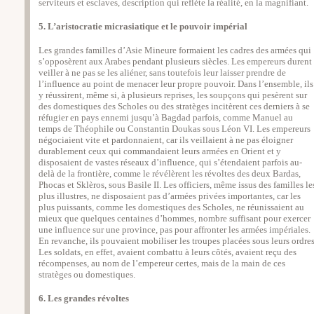
serviteurs et esclaves, description qui reflète la réalité, en la magnifiant.
5. L’aristocratie micrasiatique et le pouvoir impérial
Les grandes familles d’Asie Mineure formaient les cadres des armées qui
s’opposèrent aux Arabes pendant plusieurs siècles. Les empereurs durent
veiller à ne pas se les aliéner, sans toutefois leur laisser prendre de
l’influence au point de menacer leur propre pouvoir. Dans l’ensemble, ils
y réussirent, même si, à plusieurs reprises, les soupçons qui pesèrent sur
des domestiques des Scholes ou des stratèges incitèrent ces derniers à se
réfugier en pays ennemi jusqu’à Bagdad parfois, comme Manuel au
temps de Théophile ou Constantin Doukas sous Léon VI. Les empereurs
négociaient vite et pardonnaient, car ils veillaient à ne pas éloigner
durablement ceux qui commandaient leurs armées en Orient et y
disposaient de vastes réseaux d’influence, qui s’étendaient parfois au-
delà de la frontière, comme le révélèrent les révoltes des deux Bardas,
Phocas et Sklèros, sous Basile II. Les officiers, même issus des familles le
plus illustres, ne disposaient pas d’armées privées importantes, car les
plus puissants, comme les domestiques des Scholes, ne réunissaient au
mieux que quelques centaines d’hommes, nombre suffisant pour exercer
une influence sur une province, pas pour affronter les armées impériales.
En revanche, ils pouvaient mobiliser les troupes placées sous leurs ordres
Les soldats, en effet, avaient combattu à leurs côtés, avaient reçu des
récompenses, au nom de l’empereur certes, mais de la main de ces
stratèges ou domestiques.
6. Les grandes révoltes