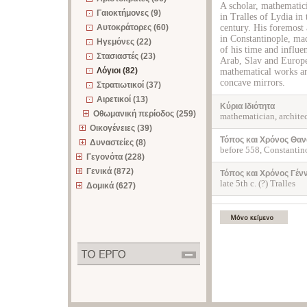
A scholar, mathematic
Γαιοκτήμονες (9)
in Tralles of Lydia in
Αυτοκράτορες (60)
century. His foremost 
in Constantinople, ma
Ηγεμόνες (22)
of his time and influe
Στασιαστές (23)
Arab, Slav and Europe
Λόγιοι (82)
mathematical works and
concave mirrors.
Στρατιωτικοί (37)
Αιρετικοί (13)
Κύρια Ιδιότητα
Οθωμανική περίοδος (259)
mathematician, archite
Οικογένειες (39)
Τόπος και Χρόνος Θαν
Δυναστείες (8)
before 558, Constantino
Γεγονότα (228)
Γενικά (872)
Τόπος και Χρόνος Γέν
late 5th c. (?) Tralles
Δομικά (627)