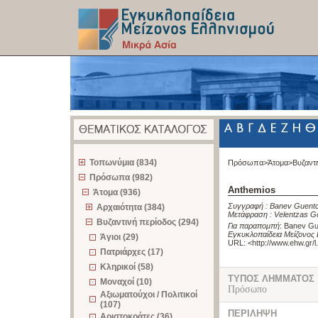
z
Τοπωνύμια (834)
Πρόσωπα>
Άτομα>
Βυζαντ
Πρόσωπα (982)
Anthemios
Άτομα (936)
Συγγραφή :
Banev Guent
Αρχαιότητα (384)
Μετάφραση :
Velentzas G
Βυζαντινή περίοδος (294)
Για παραπομπή
:
Banev Gu
Εγκυκλοπαίδεια Μείζονος 
Άγιοι (29)
URL: <
http://www.ehw.gr/
Πατριάρχες (17)
Κληρικοί (58)
ΤΥΠΟΣ ΛΗΜΜΑΤΟΣ
Μοναχοί (10)
Πρόσωπο
Αξιωματούχοι / Πολιτικοί
(107)
ΠΕΡΙΛΗΨΗ
Αριστοκράτες (36)