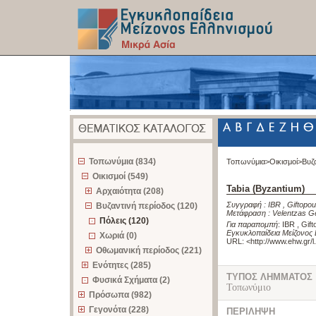
z
Τοπωνύμια (834)
Τοπωνύμια>
Οικισμοί>
Βυζ
Οικισμοί (549)
Tabia (Byzantium)
Αρχαιότητα (208)
Συγγραφή :
IBR
,
Giftopou
Βυζαντινή περίοδος (120)
Μετάφραση :
Velentzas G
Πόλεις (120)
Για παραπομπή
:
IBR , Gift
Εγκυκλοπαίδεια Μείζονος 
Χωριά (0)
URL: <
http://www.ehw.gr/
Οθωμανική περίοδος (221)
Ενότητες (285)
ΤΥΠΟΣ ΛΗΜΜΑΤΟΣ
Φυσικά Σχήματα (2)
Τοπωνύμιο
Πρόσωπα (982)
Γεγονότα (228)
ΠΕΡΙΛΗΨΗ