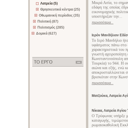
Μικρά Ασία, το σημαν
Λατρεία (5)
εδάφη της οποίας έδρ
Θρησκευτικά κέντρα (25)
εικονομαχικής πολιτικ
Οθωμανική περίοδος (35)
υποστήριζαν την...
Πολιτική (87)
περισσότερα...
Πολιτισμός (285)
Δομικά (627)
Ιερόν Μανδήλιον Εδέ
Το Ιερό Μανδήλιο ήτ
υφάσματος πάνω στο 
χαρακτηριστικά του π
γνωστή αχειροποίητη 
Κωνσταντινούπολη απ
Τουρκία) το 944. Η ο
αιώνα και εξής, ενώ 
αποκρυσταλλώνεται στ
βρισκόταν στην Κωνστ
περισσότερα...
Ματζούκα, Λατρεία Αγ
Νίκαια, Λατρεία Αγίο
Ο Τρύφωνας υπήρξε μ
καταγωγής, τιμώμενος
ρωμαιοκαθολική Εκκλη