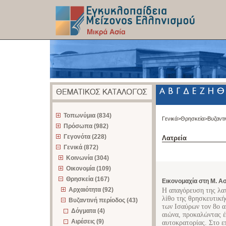
z
Τοπωνύμια (834)
Γενικά>
Θρησκεία>
Βυζαντι
Πρόσωπα (982)
Γεγονότα (228)
Λατρεία
Γενικά (872)
Κοινωνία (304)
Οικονομία (109)
Θρησκεία (167)
Εικονομαχία στη Μ. Ασ
Αρχαιότητα (92)
Η απαγόρευση της λατ
λίθο της θρησκευτική
Βυζαντινή περίοδος (43)
των Ισαύρων τον 8ο α
Δόγματα (4)
αιώνα, προκαλώντας έ
Αιρέσεις (9)
αυτοκρατορίας. Στο ε