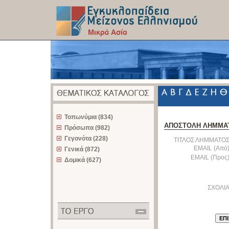
z
Τοπωνύμια (834)
ΑΠΟΣΤΟΛΗ ΛΗΜΜΑ
Πρόσωπα (982)
Γεγονότα (228)
ΤΙΤΛΟΣ ΛΗΜΜΑΤΟΣ
EMAIL (Από)
Γενικά (872)
EMAIL (Προς)
Δομικά (627)
ΣΧΟΛΙΑ