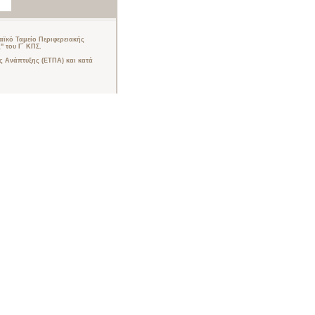
ϊκό Ταμείο Περιφερειακής
 του Γ΄ ΚΠΣ.
 Ανάπτυξης (ΕΤΠΑ) και κατά