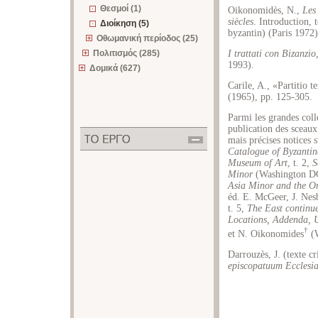
Θεσμοί (1)
Oikonomidès, N.,
Les
siècles
. Introduction,
Διοίκηση (5)
byzantin) (Paris 1972)
Οθωμανική περίοδος (25)
Πολιτισμός (285)
I trattati con Bizanzi
1993).
Δομικά (627)
Carile, A., «Partitio
(1965), pp. 125-305.
Parmi les grandes colle
publication des sceau
mais précises notices 
Catalogue of Byzanti
Museum of Art
, t. 2,
S
Minor
(Washington DC
Asia Minor and the Or
éd. E. McGeer, J. Nes
t. 5,
The East continu
Locations, Addenda, 
†
et N. Oikonomides
(W
Darrouzès, J. (texte cr
episcopatuum Ecclesia