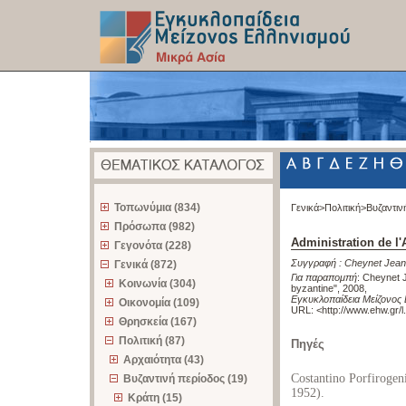
z
Τοπωνύμια (834)
Γενικά>
Πολιτική>
Βυζαντιν
Πρόσωπα (982)
Administration de l
Γεγονότα (228)
Συγγραφή :
Cheynet Jean
Γενικά (872)
Για παραπομπή
:
Cheynet J
Κοινωνία (304)
byzantine", 2008
,
Εγκυκλοπαίδεια Μείζονος 
Οικονομία (109)
URL: <
http://www.ehw.gr/
Θρησκεία (167)
Πολιτική (87)
Πηγές
Αρχαιότητα (43)
Costantino Porfirogen
Βυζαντινή περίοδος (19)
1952).
Κράτη (15)